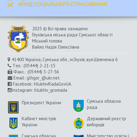
ФОНД СОЦІАЛЬНОГО СТРАХУВАННЯ
2025 © Всі права захищено.
Глухівська міська рада Сумської області
Міський голова
Вайло Надія Олексіївна
41400 Україна, Сумська обл., м.Глухів, вул.Шевченка 6
Tел.: (05444) 2-21-15
Факс.: (05444) 3-27-56
Email:
glhgor_@ukr.net
Facebook:
HlukhivRadaGovUA
Instagram
: hlukhiv_gromada
Сумська обласна
Президент України
рада
Кабінет міністрів
Державний реєстр
України
виборців
Сумська обласна
Міністерство освіти і