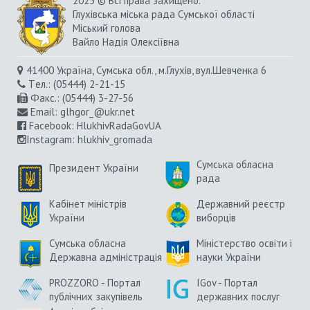
2025 © Всі права захищено.
Глухівська міська рада Сумської області
Міський голова
Вайло Надія Олексіївна
41400 Україна, Сумська обл., м.Глухів, вул.Шевченка 6
Tел.: (05444) 2-21-15
Факс.: (05444) 3-27-56
Email:
glhgor_@ukr.net
Facebook:
HlukhivRadaGovUA
Instagram
: hlukhiv_gromada
Сумська обласна
Президент України
рада
Кабінет міністрів
Державний реєстр
України
виборців
Сумська обласна
Міністерство освіти і
Державна адміністрація
науки України
PROZZORO - Портал
IGov - Портал
публічних закупівель
державних послуг