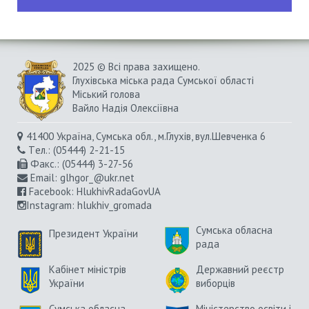
2025 © Всі права захищено.
Глухівська міська рада Сумської області
Міський голова
Вайло Надія Олексіївна
41400 Україна, Сумська обл., м.Глухів, вул.Шевченка 6
Tел.: (05444) 2-21-15
Факс.: (05444) 3-27-56
Email:
glhgor_@ukr.net
Facebook:
HlukhivRadaGovUA
Instagram
: hlukhiv_gromada
Сумська обласна
Президент України
рада
Кабінет міністрів
Державний реєстр
України
виборців
Сумська обласна
Міністерство освіти і