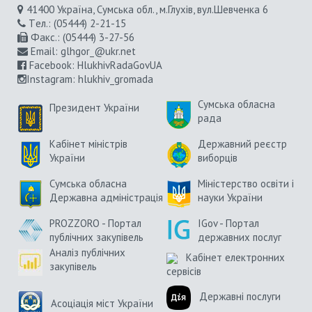
41400 Україна, Сумська обл., м.Глухів, вул.Шевченка 6
Tел.: (05444) 2-21-15
Факс.: (05444) 3-27-56
Email:
glhgor_@ukr.net
Facebook:
HlukhivRadaGovUA
Instagram
: hlukhiv_gromada
Сумська обласна
Президент України
рада
Кабінет міністрів
Державний реєстр
України
виборців
Сумська обласна
Міністерство освіти і
Державна адміністрація
науки України
PROZZORO - Портал
IGov - Портал
публічних закупівель
державних послуг
Аналіз публічних
Кабінет електронних
закупівель
сервісів
Державні послуги
Асоціація міст України