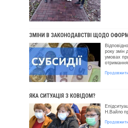
ЗМІНИ В ЗАКОНОДАВСТВІ ЩОДО ОФОР
Відповідно
року змін 
умовах при
отримання 
Продовжит
ЯКА СИТУАЦІЯ З КОВІДОМ?
Епідситуа
Н.Вайло пр
Продовжит