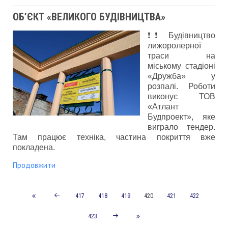
ОБ’ЄКТ «ВЕЛИКОГО БУДІВНИЦТВА»
❗❗ Будівництво
лижоролерної
траси на
міському стадіоні
«Дружба» у
розпалі. Роботи
виконує ТОВ
«Атлант
Будпроект», яке
виграло тендер.
Там працює техніка, частина покриття вже
покладена.
Продовжити
417
418
419
420
421
422
423