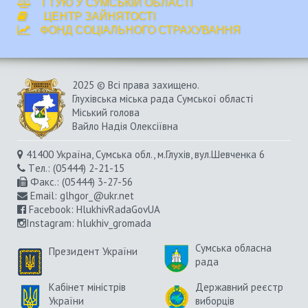
ГТУЮ У СУМСЬКІЙ ОБЛАСТІ
ЦЕНТР ЗАЙНЯТОСТІ
ФОНД СОЦІАЛЬНОГО СТРАХУВАННЯ
2025 © Всі права захищено.
Глухівська міська рада Сумської області
Міський голова
Вайло Надія Олексіївна
41400 Україна, Сумська обл., м.Глухів, вул.Шевченка 6
Tел.: (05444) 2-21-15
Факс.: (05444) 3-27-56
Email:
glhgor_@ukr.net
Facebook:
HlukhivRadaGovUA
Instagram
: hlukhiv_gromada
Сумська обласна
Президент України
рада
Кабінет міністрів
Державний реєстр
України
виборців