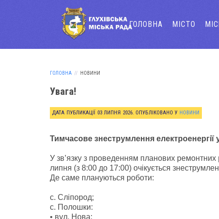
ГОЛОВНА
МІСТО
МІ
ГОЛОВНА
НОВИНИ
Увага!
ДАТА ПУБЛИКАЦІЇ
03 ЛИПНЯ 2026
. ОПУБЛІКОВАНО У
НОВИНИ
Тимчасове знеструмлення електроенергії у 
У зв’язку з проведенням планових ремонтних ро
липня (з 8:00 до 17:00) очікується знеструмл
Де саме плануються роботи:
с. Сліпород;
с. Полошки:
• вул. Нова;