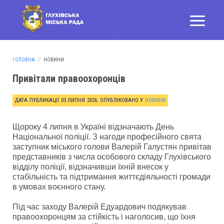
ГОЛОВНА
НОВИНИ
Привітали правоохоронців
ДАТА ПУБЛИКАЦІЇ
03 ЛИПНЯ 2026
. ОПУБЛІКОВАНО У
НОВИНИ
Щороку 4 липня в Україні відзначають День
Національної поліції. З нагоди професійного свята
заступник міського голови Валерій Галустян привітав
представників з числа особового складу Глухівського
відділу поліції, відзначивши їхній внесок у
стабільність та підтримання життєдіяльності громади
в умовах воєнного стану.
Під час заходу Валерій Едуардович подякував
правоохоронцям за стійкість і наголосив, що їхня