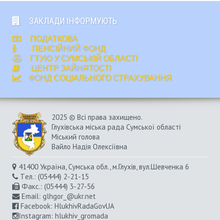
ЗАКЛАДИ ІНФОРМУЮТЬ
ПОДАТКОВА
ПЕНСІЙНИЙ ФОНД
ГТУЮ У СУМСЬКІЙ ОБЛАСТІ
ЦЕНТР ЗАЙНЯТОСТІ
ФОНД СОЦІАЛЬНОГО СТРАХУВАННЯ
2025 © Всі права захищено.
Глухівська міська рада Сумської області
Міський голова
Вайло Надія Олексіївна
41400 Україна, Сумська обл., м.Глухів, вул.Шевченка 6
Tел.: (05444) 2-21-15
Факс.: (05444) 3-27-56
Email:
glhgor_@ukr.net
Facebook:
HlukhivRadaGovUA
Instagram
: hlukhiv_gromada