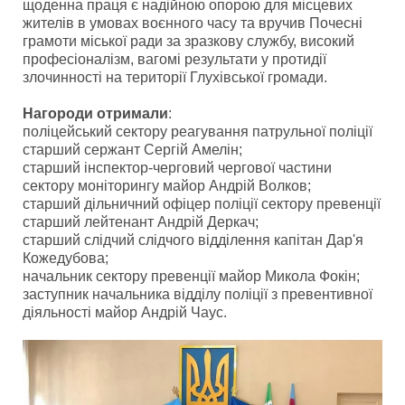
щоденна праця є надійною опорою для місцевих
жителів в умовах воєнного часу та вручив Почесні
грамоти міської ради за зразкову службу, високий
професіоналізм, вагомі результати у протидії
злочинності на території Глухівської громади.
Нагороди отримали
:
поліцейський сектору реагування патрульної поліції
старший сержант Сергій Амелін;
старший інспектор-черговий чергової частини
сектору моніторингу майор Андрій Волков;
старший дільничний офіцер поліції сектору превенції
старший лейтенант Андрій Деркач;
старший слідчий слідчого відділення капітан Дар'я
Кожедубова;
начальник сектору превенції майор Микола Фокін;
заступник начальника відділу поліції з превентивної
діяльності майор Андрій Чаус.