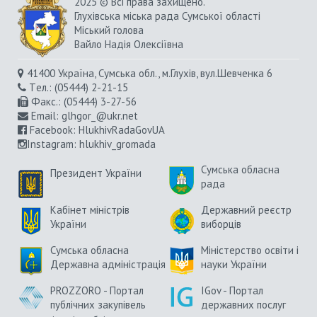
2025 © Всі права захищено.
Глухівська міська рада Сумської області
Міський голова
Вайло Надія Олексіївна
41400 Україна, Сумська обл., м.Глухів, вул.Шевченка 6
Tел.: (05444) 2-21-15
Факс.: (05444) 3-27-56
Email:
glhgor_@ukr.net
Facebook:
HlukhivRadaGovUA
Instagram
: hlukhiv_gromada
Сумська обласна
Президент України
рада
Кабінет міністрів
Державний реєстр
України
виборців
Сумська обласна
Міністерство освіти і
Державна адміністрація
науки України
PROZZORO - Портал
IGov - Портал
публічних закупівель
державних послуг