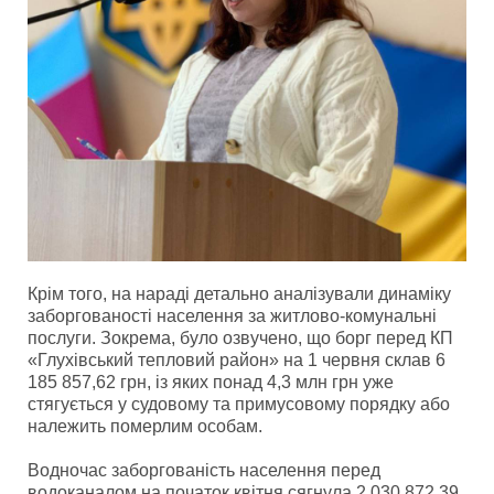
Крім того, на нараді детально аналізували динаміку
заборгованості населення за житлово-комунальні
послуги. Зокрема, було озвучено, що борг перед КП
«Глухівський тепловий район» на 1 червня склав 6
185 857,62 грн, із яких понад 4,3 млн грн уже
стягується у судовому та примусовому порядку або
належить померлим особам.
Водночас заборгованість населення перед
водоканалом на початок квітня сягнула 2 030 872,39