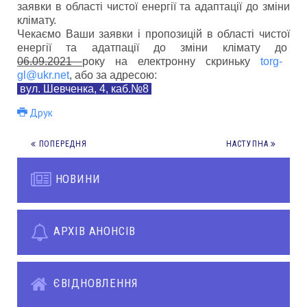
заявки
в області чистої енергії та адаптації до зміни
клімату.
Чекаємо Ваши заявки і пропозицій в області чистої
енергії та адатпації до зміни клімату до
06.09.2021
року на електронну скриньку
torg-
gl@ukr.net
, або за адресою:
вул. Шевченка, 4, каб.№8
Друк
ПОПЕРЕДНЯ
НАСТУПНА
НОВИНИ
АРХІВ АНОНСІВ
ЄВІДНОВЛЕННЯ