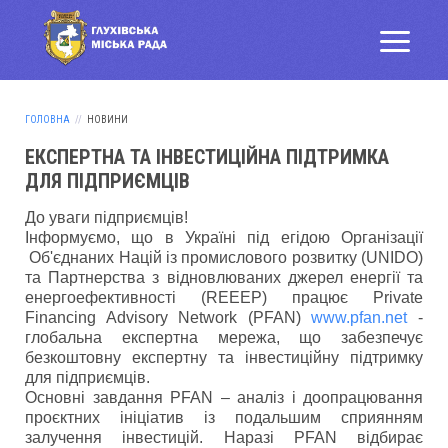
ГОЛОВНА
НОВИНИ
ЕКСПЕРТНА ТА ІНВЕСТИЦІЙНА ПІДТРИМКА
ДЛЯ ПІДПРИЄМЦІВ
До уваги підприємців!
Інформуємо, що в Україні під егідою Організації
Об'єднаних Націй із промислового розвитку (UNIDO)
та Партнерства з відновлюваних джерел енергії та
енергоефективності (REEEP) працює Private
Financing Advisory Network (PFAN)
www.pfan.net
-
глобальна експертна мережа, що забезпечує
безкоштовну експертну та інвестиційну підтримку
для підприємців.
Основні завдання PFAN – аналіз і доопрацювання
проєктних ініціатив із подальшим сприянням
залучення інвестицій. Наразі PFAN відбирає