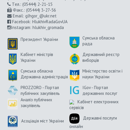
Tел.: (05444) 2-21-15
Факс.: (05444) 3-27-56
Email:
glhgor_@ukr.net
Facebook:
HlukhivRadaGovUA
Instagram
: hlukhiv_gromada
Сумська обласна
Президент України
рада
Кабінет міністрів
Державний реєстр
України
виборців
Сумська обласна
Міністерство освіти і
Державна адміністрація
науки України
PROZZORO - Портал
IGov - Портал
публічних закупівель
державних послуг
Аналіз публічних
Кабінет електронних
закупівель
сервісів
Державні послуги
Асоціація міст України
онлайн