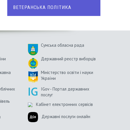
ВЕТЕРАНСЬКА ПОЛІТИКА
Сумська обласна рада
їни
Державний реєстр виборців
жавна
Міністерство освіти і науки
України
ублічних
IGov - Портал державних
послуг
півель
Кабінет електронних сервісів
Державні послуги онлайн
и