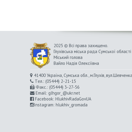
2025 © Всі права захищено.
Глухівська міська рада Сумської області
Міський голова
Вайло Надія Олексіївна
41400 Україна, Сумська обл., м.Глухів, вул.Шевченк
Tел.: (05444) 2-21-15
Факс.: (05444) 3-27-56
Email:
glhgor_@ukr.net
Facebook:
HlukhivRadaGovUA
Instagram
: hlukhiv_gromada