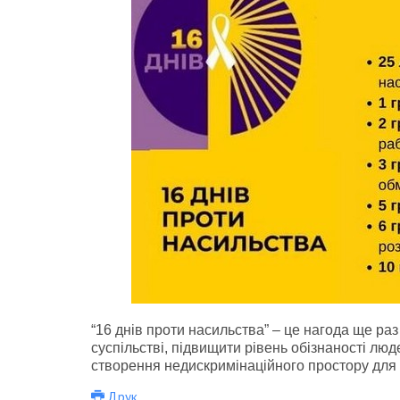
“16 днів проти насильства” – це нагода ще ра
суспільстві, підвищити рівень обізнаності л
створення недискримінаційного простору для 
Друк