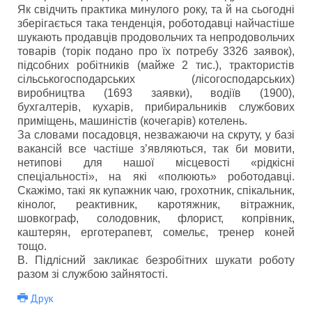
Як свідчить практика минулого року, та й на сьогодні
зберігається така тенденція, роботодавці найчастіше
шукають продавців продовольчих та непродовольчих
товарів (торік подано про їх потребу 3326 заявок),
підсобних робітників (майже 2 тис.), трактористів
сільськогосподарських (лісогосподарських)
виробництва (1693 заявки), водіїв (1900),
бухгалтерів, кухарів, прибиральників службових
приміщень, машиністів (кочегарів) котелень.
За словами посадовця, незважаючи на скруту, у базі
вакансій все частіше з’являються, так би мовити,
нетипові для нашої місцевості «рідкісні
спеціальності», на які «полюють» роботодавці.
Скажімо, такі як купажник чаю, грохотник, спікальник,
кінолог, реактивник, каротяжник, вітражник,
шовкограф, солодовник, флорист, копрівник,
каштерян, ерготерапевт, сомельє, тренер коней
тощо.
В. Підлісний закликає безробітних шукати роботу
разом зі службою зайнятості.
Друк