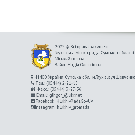
2025 © Всі права захищено.
Глухівська міська рада Сумської області
Міський голова
Вайло Надія Олексіївна
41400 Україна, Сумська обл., м.Глухів, вул.Шевченк
Tел.: (05444) 2-21-15
Факс.: (05444) 3-27-56
Email:
glhgor_@ukr.net
Facebook:
HlukhivRadaGovUA
Instagram
: hlukhiv_gromada