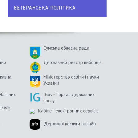
ВЕТЕРАНСЬКА ПОЛІТИКА
Сумська обласна рада
їни
Державний реєстр виборців
жавна
Міністерство освіти і науки
України
ублічних
IGov - Портал державних
послуг
півель
Кабінет електронних сервісів
Державні послуги онлайн
и