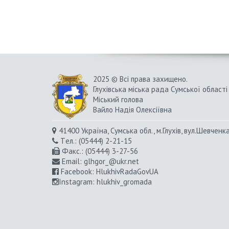
2025 © Всі права захищено.
Глухівська міська рада Сумської області
Міський голова
Вайло Надія Олексіївна
41400 Україна, Сумська обл., м.Глухів, вул.Шевченк
Tел.: (05444) 2-21-15
Факс.: (05444) 3-27-56
Email:
glhgor_@ukr.net
Facebook:
HlukhivRadaGovUA
Instagram
: hlukhiv_gromada