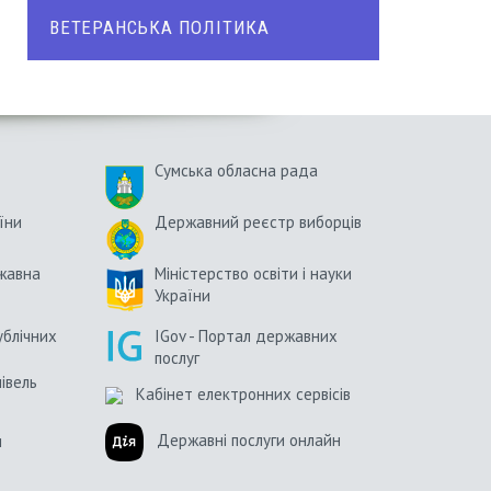
ВЕТЕРАНСЬКА ПОЛІТИКА
Сумська обласна рада
їни
Державний реєстр виборців
жавна
Міністерство освіти і науки
України
ублічних
IGov - Портал державних
послуг
півель
Кабінет електронних сервісів
Державні послуги онлайн
и