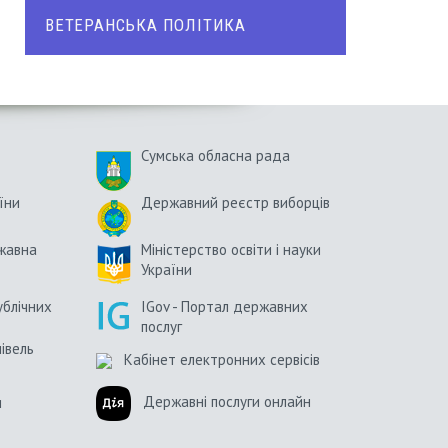
ВЕТЕРАНСЬКА ПОЛІТИКА
Сумська обласна рада
їни
Державний реєстр виборців
жавна
Міністерство освіти і науки
України
ублічних
IGov - Портал державних
послуг
півель
Кабінет електронних сервісів
Державні послуги онлайн
и