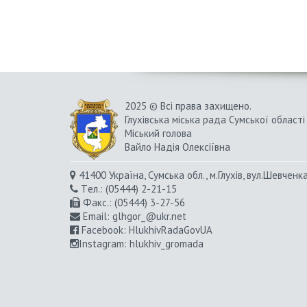
2025 © Всі права захищено.
Глухівська міська рада Сумської області
Міський голова
Вайло Надія Олексіївна
41400 Україна, Сумська обл., м.Глухів, вул.Шевченк
Tел.: (05444) 2-21-15
Факс.: (05444) 3-27-56
Email:
glhgor_@ukr.net
Facebook:
HlukhivRadaGovUA
Instagram
: hlukhiv_gromada