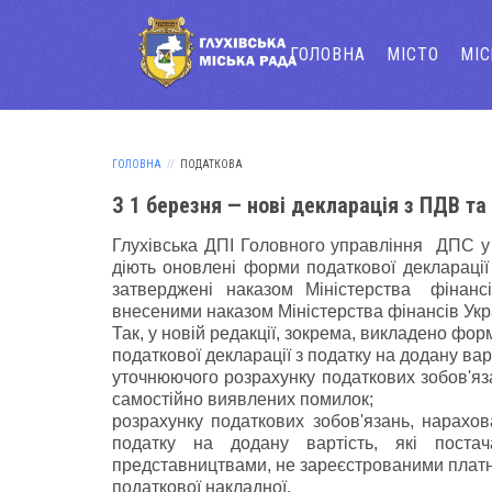
ГОЛОВНА
МІСТО
МІ
ГОЛОВНА
ПОДАТКОВА
З 1 березня — нові декларація з ПДВ т
Глухівська ДПІ Головного управління ДПС у 
діють оновлені форми податкової декларації
затверджені наказом Міністерства фінансів
внесеними наказом Міністерства фінансів Укр
Так, у новій редакції, зокрема, викладено фор
податкової декларації з податку на додану вар
уточнюючого розрахунку податкових зобов'яза
самостійно виявлених помилок;
розрахунку податкових зобов'язань, нарахо
податку на додану вартість, які поста
представництвами, не зареєстрованими платник
податкової накладної.