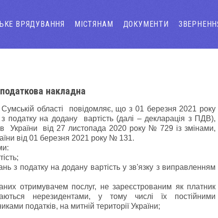
СЬКЕ ВРЯДУВАННЯ
МІСТЯНАМ
ДОКУМЕНТИ
ЗВЕРНЕНН
а податкова накладна
Сумській області повідомляє, що з 01 березня 2021 року
 з податку на додану вартість (далі – декларація з ПДВ),
 України від 27 листопада 2020 року № 729 із змінами,
аїни від 01 березня 2021 року № 131.
ми:
тість;
нь з податку на додану вартість у зв'язку з виправленням
ваних отримувачем послуг, не зареєстрованим як платник
чаються нерезидентами, у тому числі їх постійними
ами податків, на митній території України;