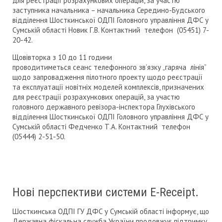
для реєстрації розрахункових операцій, за участю
заступника начальника – начальника Середино-Будського
відділення Шосткинської ОДПІ Головного управління ДФС у
Сумській області Новик Г.В. Контактний телефон (05451) 7-
20-42.
Щовівторка з 10 до 11 години
проводитиметься сеанс телефонного зв’язку „гаряча лінія”
щодо запровадження пілотного проекту щодо реєстрації
та експлуатації новітніх моделей комплексів, призначених
для реєстрації розрахункових операцій, за участю
головного державного ревізора-інспектора Глухівського
відділення Шосткинської ОДПІ Головного управління ДФС у
Сумській області Федченко Т.А. Контактний телефон
(05444) 2-51-50.
Нові перспективи системи Е-Receipt.
Шосткинська ОДПІ ГУ ДФС у Сумській області інформує, що
Державна фіскальна служба України продовжує підтримку