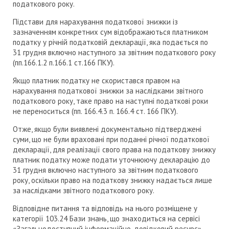
податкового року.
Підстави для нарахування податкової знижки із
зазначенням конкретних сум відображаються платником
податку у річній податковій декларації, яка подається по
31 грудня включно наступного за звітним податкового року
(пп.166.1.2 п.166.1 ст.166 ПКУ).
Якщо платник податку не скористався правом на
нарахування податкової знижки за наслідками звітного
податкового року, таке право на наступні податкові роки
не переноситься (пп. 166.4.3 п. 166.4 ст. 166 ПКУ).
Отже, якщо були виявлені документально підтверджені
суми, що не були враховані при поданні річної податкової
декларації, для реалізації свого права на податкову знижку
платник податку може подати уточнюючу декларацію до
31 грудня включно наступного за звітним податкового
року, оскільки право на податкову знижку надається лише
за наслідками звітного податкового року.
Відповідне питання та відповідь на нього розміщене у
категорії 103.24 Бази знань, що знаходиться на сервісі
«Загальнодоступний інформаційно-довідковий ресурс»