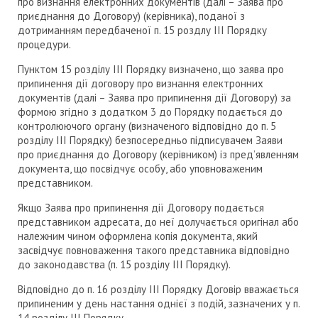
про визнання електронних документів (далі – Заява про
приєднання до Договору) (керівника), поданої з
дотриманням передбаченої п. 15 роздлу ІІІ Порядку
процедури.
Пунктом 15 розділу ІІІ Порядку визначено, що заява про
припинення дії договору про визнання електронних
документів (далі – Заява про припинення дії Договору) за
формою згідно з додатком 3 до Порядку подається до
контролюючого органу (визначеного відповідно до п. 5
розділу ІІІ Порядку) безпосередньо підписувачем Заяви
про приєднання до Договору (керівником) із пред’явленням
документа, що посвідчує особу, або уповноваженим
представником.
Якщо Заява про припинення дії Договору подається
представником адресата, до неї долучається оригінал або
належним чином оформлена копія документа, який
засвідчує повноваження такого представника відповідно
до законодавства (п. 15 розділу ІІІ Порядку).
Відповідно до п. 16 розділу ІІІ Порядку Договір вважається
припиненим у день настання однієї з подій, зазначених у п.
14 розділу ІІІ Порядку.