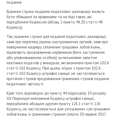
подання.
Граничні строки подання податкової декларації можуть
бути збільшені за правилами та на підставах, які
передбачені Кодексом (абзац 2 пункту 49.20 статті 49
Кодексу).
Так, граничні строки для подання податкової декларації,
заяв про перегляд рішень контролюючих органів, заяв про
повернення надміру сплачених грошових зобов'язань,
підлягають продовженню керівником (його заступником
або уповноваженою особою) за письмовим запитом
платника податків у випадках, які визначені пунктом 102.6
статті 102 Кодексу. При цьому згідно з пунктом 102.6
статті 102 Кодексу штрафні санкції не застосовуються
протягом строків продовження граничних строків подання
податкової звітності.
Крім того, відповідно до пункту 44 підрозділу 10 розділу
XX Перехідні положення Кодексу штрафні санкції,
передбачені абзацом другим пункту 126.1 статті 126
Кодексу, не застосовуються для узгоджених сум грошових
зобов'язань із граничним строком сплати 30 червня 2017