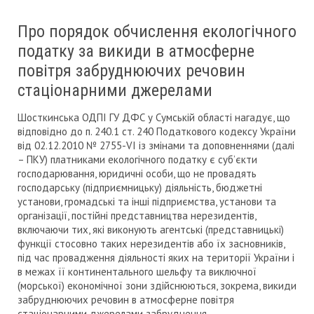
Про порядок обчислення екологічного
податку за викиди в атмосферне
повітря забруднюючих речовин
стаціонарними джерелами
Шосткинська ОДПІ ГУ ДФС у Сумській області нагадує, що
відповідно до п. 240.1 ст. 240 Податкового кодексу України
від 02.12.2010 № 2755-VI із змінами та доповненнями (далі
– ПКУ) платниками екологічного податку є суб’єкти
господарювання, юридичні особи, що не провадять
господарську (підприємницьку) діяльність, бюджетні
установи, громадські та інші підприємства, установи та
організації, постійні представництва нерезидентів,
включаючи тих, які виконують агентські (представницькі)
функції стосовно таких нерезидентів або їх засновників,
під час провадження діяльності яких на території України і
в межах її континентального шельфу та виключної
(морської) економічної зони здійснюються, зокрема, викиди
забруднюючих речовин в атмосферне повітря
стаціонарними джерелами забруднення.