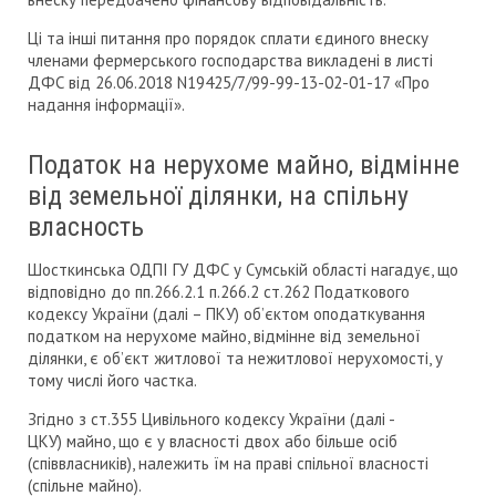
Ці та інші питання про порядок сплати єдиного внеску
членами фермерського господарства викладені в листі
ДФС від 26.06.2018 N19425/7/99-99-13-02-01-17 «Про
надання інформації».
Податок на нерухоме майно, відмінне
від земельної ділянки, на спільну
власность
Шосткинська ОДПІ ГУ ДФС у Сумській області нагадує, що
відповідно до пп.266.2.1 п.266.2 ст.262 Податкового
кодексу України (далі – ПКУ) об’єктом оподаткування
податком на нерухоме майно, відмінне від земельної
ділянки, є об’єкт житлової та нежитлової нерухомості, у
тому числі його частка.
Згідно з ст.355 Цивільного кодексу України (далі -
ЦКУ) майно, що є у власності двох або більше осіб
(співвласників), належить їм на праві спільної власності
(спільне майно).