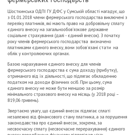
Шосткинська ОДПІ ГУ ДФС у Сумській області нагадує, що
з 01.01.2018 члени фермерського господарства виключені з
переліку платників, які мають право на добровільну сплату
єдиного внеску на загальнообов'язкове державне
соціальне страхування (далі - єдиний внесок). З початку
року членів фермерського господарства визначено
платниками єдиного внеску, вони зобов’язані стати на
облік у контролюючих органах.
Базою нарахування єдиного внеску для членів
фермерського господарства є сума доходу (прибутку),
отриманого від їх діяльності, що підлягає обкладенню
податком на доходи фізичних осіб. При цьому, сума
єдиного внеску не може бути меншою за розмір
мінімального страхового внеску на місяць (у 2018 році –
819,06 гривень).
Звертаємо увагу, що єдиний внесок підлягає сплаті
незалежно від фінансового стану платника, а за порушення
законодавства про єдиний внесок, зокрема, за
несвоєчасну сплату (несвоєчасне перерахування) єдиного
внеску передбачено фінансову відповідальність.