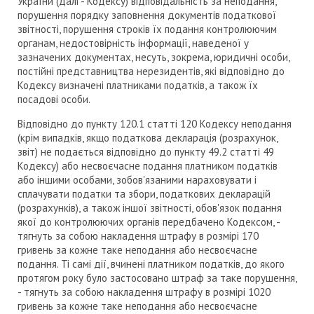
України (далі - Кодексу) відповідальність за неподання,
порушення порядку заповнення документів податкової
звітності, порушення строків їх подання контролюючим
органам, недостовірність інформації, наведеної у
зазначених документах, несуть, зокрема, юридичні особи,
постійні представництва нерезидентів, які відповідно до
Кодексу визначені платниками податків, а також їх
посадові особи.
Відповідно до пункту 120.1 статті 120 Кодексу неподання
(крім випадків, якщо податкова декларація (розрахунок,
звіт) не подається відповідно до пункту 49.2 статті 49
Кодексу) або несвоєчасне подання платником податків
або іншими особами, зобов'язаними нараховувати і
сплачувати податки та збори, податкових декларацій
(розрахунків), а також іншої звітності, обов'язок подання
якої до контролюючих органів передбачено Кодексом, -
тягнуть за собою накладення штрафу в розмірі 170
гривень за кожне таке неподання або несвоєчасне
подання. Ті самі дії, вчинені платником податків, до якого
протягом року було застосовано штраф за таке порушення,
- тягнуть за собою накладення штрафу в розмірі 1020
гривень за кожне таке неподання або несвоєчасне