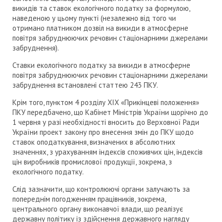
викидів та ставок екологічного податку за формулою,
наведеною у цьому пункті (незалежно від того чи
отримано платником дозвіл на викиди в атмосферне
повітря забруднюючих речовин стаціонарними джерелами
забруднення).
Ставки екологічного податку за викиди в атмосферне
повітря забруднюючих речовин стаціонарними джерелами
забруднення встановлені статтею 243 ПКУ.
Крім того, пунктом 4 розділу XIX «Прикінцеві положення»
ПКУ передбачено, що Кабінет Міністрів України щорічно до
1 червня у разі необхідності вносить до Верховної Ради
України проект закону про внесення змін до ПКУ щодо
ставок оподаткування, визначених в абсолютних
значеннях, з урахуванням індексів споживчих цін, індексів
цін виробників промислової продукції, зокрема, з
екологічного податку.
Слід зазначити, що контролюючі органи залучають за
попереднім погодженням працівників, зокрема,
центрального органу виконавчої влади, що реалізує
державну політику із здійснення державного нагляду