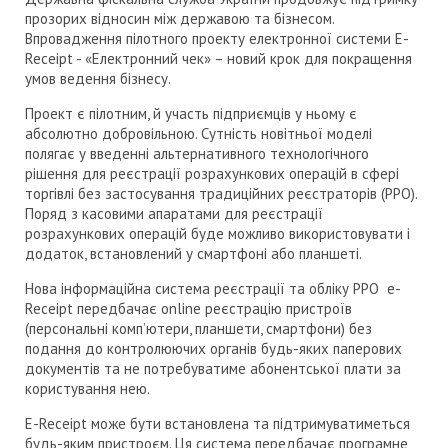
прозорих відносин між державою та бізнесом.
Впровадження пілотного проекту електронної системи Е-
Receipt - «Електронний чек» – новий крок для покращення
умов ведення бізнесу.
Проект є пілотним, й участь підприємців у ньому є
абсолютно добровільною. Сутність новітньої моделі
полягає у введенні альтернативного технологічного
рішення для реєстрації розрахункових операцій в сфері
торгівлі без застосування традиційних реєстраторів (РРО).
Поряд з касовими апаратами для реєстрації
розрахункових операцій буде можливо використовувати і
додаток, встановлений у смартфоні або планшеті.
Нова інформаційна система реєстрації та обліку РРО e-
Receipt передбачає оnline реєстрацію пристроїв
(персональні комп’ютери, планшети, смартфони) без
подання до контролюючих органів будь-яких паперових
документів та не потребуватиме абонентської плати за
користування нею.
Е-Receipt може бути встановлена та підтримуватиметься
будь-яким пристроєм. Ця система передбачає програмне