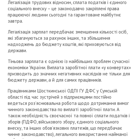
Легалізація трудових відносин, сплата податків і єдиного
соціального внеску – це законодавчо закріплені права
працюючої людини сьогодні та гарантоване майбутнє
завтра.
Легалізація зарплат передбачає зменшення кількості осіб,
які збагачуються за рахунок інших, та збільшення
надходжень до бюджету коштів, які приховуються від
держави.
Тіньова зарплата є однією із найбільших проблем сучасної
економіки України. Виплата заробітної плати «у конвертах»
призводить до значних негативних наслідків не тільки для
бюджету держави, а й для самих працівників.
Працівниками Шосткинської ОДПІ ГУ ДФС у Сумській
області під час зустрічей з підприємцями постійно
ведеться роз’яснювальна робота щодо дотримання вимог
чинного законодавства по виплаті заробітної плати. А
також необхідність своєчасної та повної сплати податків і
зборів (ПДФО, військового збору, єдиного соціального
внеску, та інших обов’язкових платежів, що передбачає
чинне законодавство), легального використання найманої