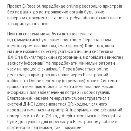
Проект Е-Receipt передбачає оnline реєстрацію пристроїв
без подання до контролюючих органів будь-яких
паперових документів та не потребує абонентської плати
за користування нею.
Новітня система може бути встановлена та
підтримуватися будь-яким пристроєм (персональним
комп’ютером, планшетом, смартфоном). Крім того, вона
матиме можливість інтегруватися з іншими системами
ДФС та бухгалтерськими програмами, відповідати вимогам
захисту інформації та передбачати мінімальні затрати
часу на процес фіскалізації. Передбачається оnline
реєстрацію пристрою виключно через Електронний
кабінет та Оnline передачу (отримання) даних. Система
працюватиме цілодобово та міститиме значний масив
інформації для забезпечення потреб її користувачів.
Електронний чек має генеруватися, реєструватися в
системі ДФС і доповнюватися QR-кодом, після чого
передаватиметься на пристрій. Інформація про фіскальний
номер чеку та його QR-код зберігатиметься в e-Receipt та
буде доступною для перегляду в Електронному кабінеті
платника як платником, так і покупцем.