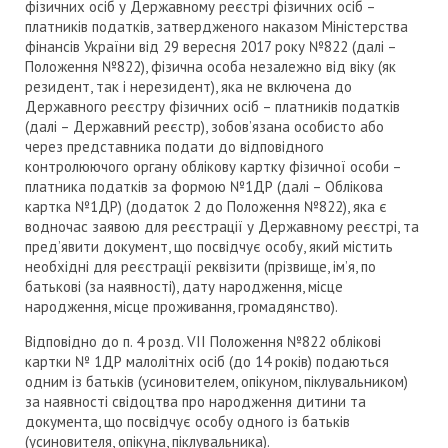
фізичних осіб у Державному реєстрі фізичних осіб –
платників податків, затвердженого наказом Міністерства
фінансів України від 29 вересня 2017 року №822 (далі –
Положення №822), фізична особа незалежно від віку (як
резидент, так і нерезидент), яка не включена до
Державного реєстру фізичних осіб – платників податків
(далі – Державний реєстр), зобов’язана особисто або
через представника подати до відповідного
контролюючого органу облікову картку фізичної особи –
платника податків за формою №1ДР (далі – Облікова
картка №1ДР) (додаток 2 до Положення №822), яка є
водночас заявою для реєстрації у Державному реєстрі, та
пред’явити документ, що посвідчує особу, який містить
необхідні для реєстрації реквізити (прізвище, ім’я, по
батькові (за наявності), дату народження, місце
народження, місце проживання, громадянство).
Відповідно до п. 4 розд. VII Положення №822 облікові
картки № 1ДР малолітніх осіб (до 14 років) подаються
одним із батьків (усиновителем, опікуном, піклувальником)
за наявності свідоцтва про народження дитини та
документа, що посвідчує особу одного із батьків
(усиновителя, опікуна, піклувальника).