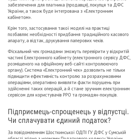
забезпечення для платника (продавця), покупця та ДФС
України, а також буде інтегрована з «Електронним
кабінетом».
Крім того, застосування такої моделі на практиці
позбавляє необхідності придбання традиційного касового
апарату, а відтак, друкування паперових чеків.
Фіскальний чек громадяни зможуть перевірити у відкритій
частині Електронного кабінету (електронного сервісу ДФС,
розміщеного на офіційному веб-сайті контролюючого
органу). Система «Електронний чек» дозволить не тільки
підвищити ефективність контролю за розрахунковими
операціями, оперативно виявляти факти порушень при
здійсненні таких операцій, а й стане зручним електронним
сервісом для користувачів РРО та громадян-покупців.
Підприємець-спрощенець у відпустці.
Чи сплачувати єдиний податок?
За повідомленням Шосткинської ОДПІ ГУ ДФС у Сумській
області згідно з нормами Податкового кодексу України