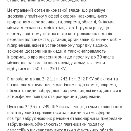
Центральний орган виконавчої влади, що реалізує
державну політику у сфері охорони навколишнього
природного середовища, та, зокрема, обласні, Київська
міська державна адміністрація до 1 грудня року, що
передує звітному, подають до контролюючих органів
переліки підприємств, установ, організацій, фізичних осіб –
підприємців, яким в установленому порядку видано,
зокрема, дозволи на викиди, а також направляють
інформацію про внесення змін до переліку до 30 числа
місяця, що настає за кварталом, у якому такі зміни
відбулися (п. 250.3 ст. 250 ПКУ).
Відповідно до пп. 242.1.1 п. 242.1 ст. 242 ПКУ об’єктом та
базою оподаткування екологічним податком є, зокрема,
обсяги та види забруднюючих речовин, які викидаються в
атмосферне повітря стаціонарними джерелами.
Пунктом 249.3 ст. 249 ПКУ визначено, що суми екологічного
податку, який справляється за викиди в атмосферне
повітря забруднюючих речовин стаціонарними джерелами
забруднення, обчислюються платниками податку
самостійно щокварталу виходячи з фактичних обсягів