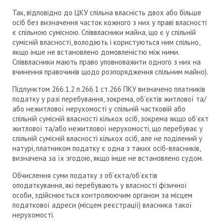
Так, відповідно до ЦКУ спільна власність двох або більше
осіб без визначення часток кожного з них у праві власності
є спільною сумісною. Співвласники майна, що є у спільній
сумісній власності, володіють і користуються ним спільно,
якщо інше не встановлено домовленістю між ними.
Співвласники мають право уповноважити одного з них на
вчинення правочинів щодо розпорядження спільним майно).
Підпунктом 266.1.2 п.266.1 ст.266 ПКУ визначено платників
податку у разі перебування, зокрема, об’єктів житлової та/
або нежитлової нерухомості у спільній частковій або
спільній сумісній власності кількох осіб, зокрема якщо об’єкт
житлової та/або нежитлової нерухомості, що перебуває у
спільній сумісній власності кількох осіб, але не поділений у
натурі, платником податку є одна з таких осіб-власників,
визначена за їх згодою, якщо інше не встановлено судом.
Обчислення суми податку з об’єкта/об’єктів
оподаткування, які перебувають у власності фізичної
особи, здійснюється контролюючим органом за місцем
податкової адреси (місцем реєстрації) власника такої
нерухомості.