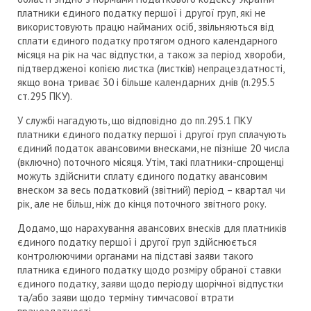
платники єдиного податку першої і другої груп, які не
використовують працю найманих осіб, звільняються від
сплати єдиного податку протягом одного календарного
місяця на рік на час відпустки, а також за період хвороби,
підтвердженої копією листка (листків) непрацездатності,
якщо вона триває 30 і більше календарних днів (п.295.5
ст.295 ПКУ).
У службі нагадують, що відповідно до пп.295.1 ПКУ
платники єдиного податку першої і другої груп сплачують
єдиний податок авансовими внесками, не пізніше 20 числа
(включно) поточного місяця. Утім, такі платники-спрощенці
можуть здійснити сплату єдиного податку авансовим
внеском за весь податковий (звітний) період – квартал чи
рік, але не більш, ніж до кінця поточного звітного року.
Додамо, що нарахування авансових внесків для платників
єдиного податку першої і другої груп здійснюється
контролюючими органами на підставі заяви такого
платника єдиного податку щодо розміру обраної ставки
єдиного податку, заяви щодо періоду щорічної відпустки
та/або заяви щодо терміну тимчасової втрати