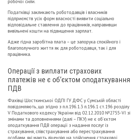
робочої сили.
Податківці закликають роботодавців і власників
підприємств усіх форм власності виявити соціально
відповідальне ставлення до працівників, направивши
вивільнені кошти на підвищення зарплат.
Адже гідна заробітна плата – це запорука спокійного і
благополучного життя як для роботодавця, так і для
працівника.
Операції з виплати страхових
платежів не є об’єктом оподаткування
ПДВ
Фахівці Шосткинської ОДПІ ГУ ДФС у Сумській області
повідомляють, що згідно з п.п.196.1.3 п.196.1 ст.196 розділу
V Податкового кодексу України від 02.12.2010 №2755-VI зі
змінами та доповненнями (далі – ПКУ) не є об’єктом
оподаткування ПДВ операції з надання послуг із
страхування, співстрахування або перестрахування
особами, які мають ліцензію на здійснення страхової