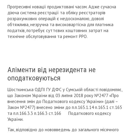
Прогресивні новації продиктовані часом. Адже сучасна
діюча система реєстрації та обліку реєстраторів
розрахункових операцій є недосконалою, доволі
обтяжлива, незручна та високовартісна для платника
податків, потребує суттєвих коштовних затрат на
технічне обслуговування та ремонт РРО.
Аліменти від нерезидента не
оподатковуються
Шосткинська ОДПІ ГУ ДФС у Сумській області повідомляє,
що Законом України від 03 липня 2018 року №2477 «Про
внесення змін до Податкового кодексу України» (далі –
Закон №2477) внесено зміни до п.п.165.1.14 п.165.1 ст.165
та п.п.166.3.3 п.166.3 ст.166 Податкового кодексу
України.
Так, відповідно до нововведень до загального місячного