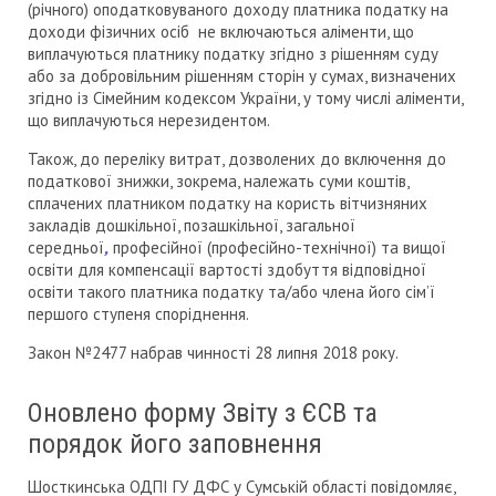
(річного) оподатковуваного доходу платника податку на
доходи фізичних осіб не включаються аліменти, що
виплачуються платнику податку згідно з рішенням суду
або за добровільним рішенням сторін у сумах, визначених
згідно із Сімейним кодексом України, у тому числі аліменти,
що виплачуються нерезидентом.
Також, до переліку витрат, дозволених до включення до
податкової знижки, зокрема, належать суми коштів,
сплачених платником податку на користь вітчизняних
закладів дошкільної, позашкільної, загальної
середньої
,
професійної (професійно-технічної) та вищої
освіти для компенсації вартості здобуття відповідної
освіти такого платника податку та/або члена його сім’ї
першого ступеня споріднення.
Закон №2477 набрав чинності 28 липня 2018 року.
Оновлено форму Звіту з ЄСВ та
порядок його заповнення
Шосткинська ОДПІ ГУ ДФС у Сумській області повідомляє,