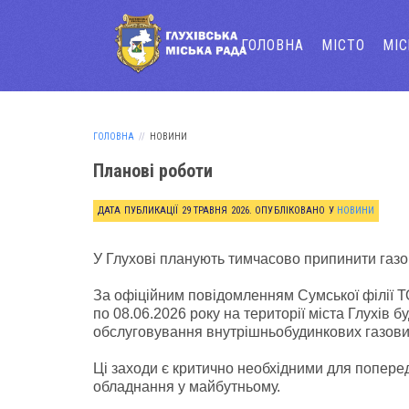
ГОЛОВНА
МІСТО
МІ
ГОЛОВНА
НОВИНИ
Планові роботи
ДАТА ПУБЛИКАЦІЇ
29 ТРАВНЯ 2026
. ОПУБЛІКОВАНО У
НОВИНИ
У Глухові планують тимчасово припинити газ
За офіційним повідомленням Сумської філії ТО
по 08.06.2026 року на території міста Глухів 
обслуговування внутрішньобудинкових газов
Ці заходи є критично необхідними для поперед
обладнання у майбутньому.