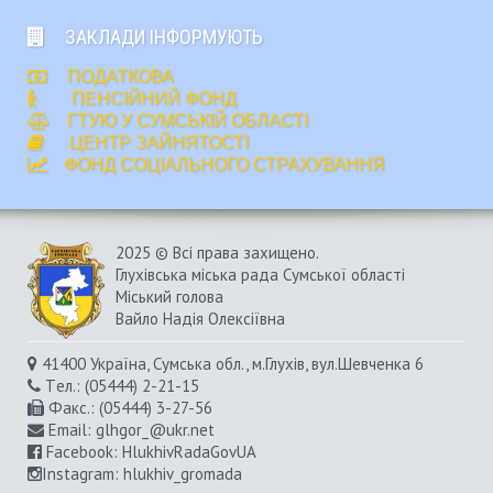
ЗАКЛАДИ ІНФОРМУЮТЬ
ПОДАТКОВА
ПЕНСІЙНИЙ ФОНД
ГТУЮ У СУМСЬКІЙ ОБЛАСТІ
ЦЕНТР ЗАЙНЯТОСТІ
ФОНД СОЦІАЛЬНОГО СТРАХУВАННЯ
2025 © Всі права захищено.
Глухівська міська рада Сумської області
Міський голова
Вайло Надія Олексіївна
41400 Україна, Сумська обл., м.Глухів, вул.Шевченка 6
Tел.: (05444) 2-21-15
Факс.: (05444) 3-27-56
Email:
glhgor_@ukr.net
Facebook:
HlukhivRadaGovUA
Instagram
: hlukhiv_gromada