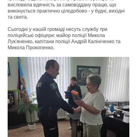
висловила вдячність за самовіддану працю, що
виконується практично цілодобово - у будні, вихідні
та свята.
Сьогодні у нашій громаді несуть службу три
поліцейські офіцери: майор поліції Микола
Лук'яненко, капітани поліції Андрій Калініченко та
Микола Прокопенко.