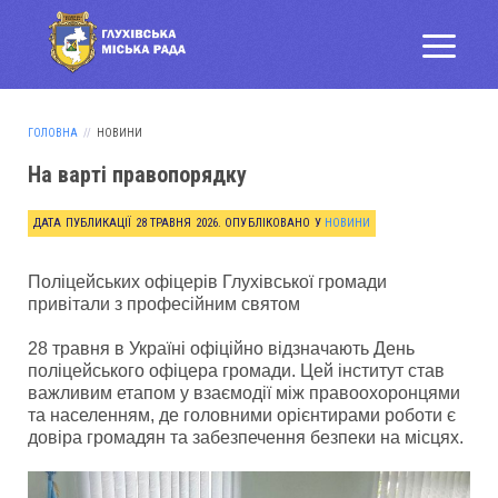
ГОЛОВНА
НОВИНИ
На варті правопорядку
ДАТА ПУБЛИКАЦІЇ
28 ТРАВНЯ 2026
. ОПУБЛІКОВАНО У
НОВИНИ
Поліцейських офіцерів Глухівської громади
привітали з професійним святом
28 травня в Україні офіційно відзначають День
поліцейського офіцера громади. Цей інститут став
важливим етапом у взаємодії між правоохоронцями
та населенням, де головними орієнтирами роботи є
довіра громадян та забезпечення безпеки на місцях.