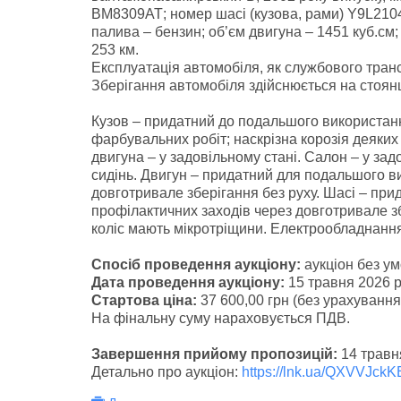
ВМ8309АТ; номер шасі (кузова, рами) Y9L210
палива – бензин; об’єм двигуна – 1451 куб.см;
253 км.
Експлуатація автомобіля, як службового транс
Зберігання автомобіля здійснюється на стоянц
Кузов – придатний до подальшого використан
фарбувальних робіт; наскрізна корозія деяких к
двигуна – у задовільному стані. Салон – у зад
сидінь. Двигун – придатний для подальшого в
довготривале зберігання без руху. Шасі – при
профілактичних заходів через довготривале зб
коліс мають мікротріщини. Електрообладнання
Спосіб проведення аукціону:
аукціон без у
Дата проведення аукціону:
15 травня 2026 р
Стартова ціна:
37 600,00 грн (без урахування
На фінальну суму нараховується ПДВ.
Завершення прийому пропозицій:
14 травня
Детально про аукціон:
https://lnk.ua/QXVVJckK