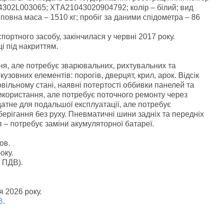
4302L003065; ХTА21043020904792; колір – білий; вид
 повна маса – 1510 кг; пробіг за даними спідометра – 86
портного засобу, закінчилася у червні 2017 року.
і під накриттям.
ня, але потребує зварювальних, рихтувальних та
узовних елементів: порогів, дверцят, крил, арок. Відсік
овільному стані, наявні потертості оббивки панелей та
икористання, але потребує поточного ремонту через
датне для подальшої експлуатації, але потребує
ерігання без руху. Пневматичні шини задніх та передніх
 – потребує заміни акумуляторної батареї.
мов.
оку.
 ПДВ).
 2026 року.
B
.