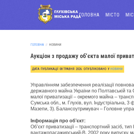
ГОЛОВНА
МІСТО
МІ
ГОЛОВНА
НОВИНИ
Аукціон з продажу об’єкта малої приват
ДАТА ПУБЛИКАЦІЇ
08 ТРАВНЯ 2026
. ОПУБЛІКОВАНО У
НОВИНИ
Управлінням забезпечення реалізації повнова
державного майна України по Полтавській та 
малої приватизації – окремого майна – транс
Сумська обл., м. Глухів, вул. Індустріальна, 3
Мазепи, 3). Балансоутримувач – Головне упра
Інформація про об’єкт:
Об’єкт приватизації – транспортний засіб, тип
вантажопасажирський-В, 2002 року випуску, 