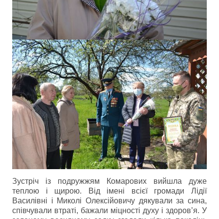
Зустріч із подружжям Комарових вийшла дуже
теплою і щирою. Від імені всієї громади Лідії
Василівні і Миколі Олексійовичу дякували за сина,
співчували втраті, бажали міцності духу і здоров’я. У