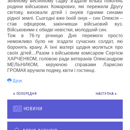
зеленому весняному садку згадали кілька поколінь
родини військових Комарових, які пережили Другу
світову, виховали дітей і онуків гідними синами
рідної землі. Сьогодні вже їхній онук – син Олексія –
став офіцером, закінчивши військовий вуз.
Військовими є обидві невістки, молодший син.
Тож в 76-ту річницю Дня перемоги просто
неможливо було не згадати сучасних солдат, які
боронять крану. А їхні матері щодня моляться про
своїх дітей…
Разом з військовим комісаром Сергієм
ХАРЧЕНКОМ, головою ради ветеранів Олександром
МЕЛЬНИКОМ, керуючою справами Ларисою
ГРОМАК вручили подяку, квіти і гостинці.
Друк
ПОПЕРЕДНЯ
НАСТУПНА
НОВИНИ