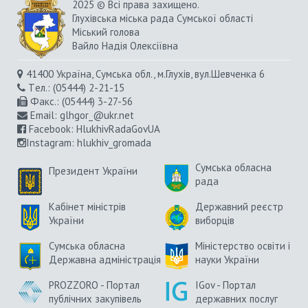
2025 © Всі права захищено.
Глухівська міська рада Сумської області
Міський голова
Вайло Надія Олексіївна
41400 Україна, Сумська обл., м.Глухів, вул.Шевченка 6
Tел.: (05444) 2-21-15
Факс.: (05444) 3-27-56
Email:
glhgor_@ukr.net
Facebook:
HlukhivRadaGovUA
Instagram
: hlukhiv_gromada
Сумська обласна
Президент України
рада
Кабінет міністрів
Державний реєстр
України
виборців
Сумська обласна
Міністерство освіти і
Державна адміністрація
науки України
PROZZORO - Портал
IGov - Портал
публічних закупівель
державних послуг