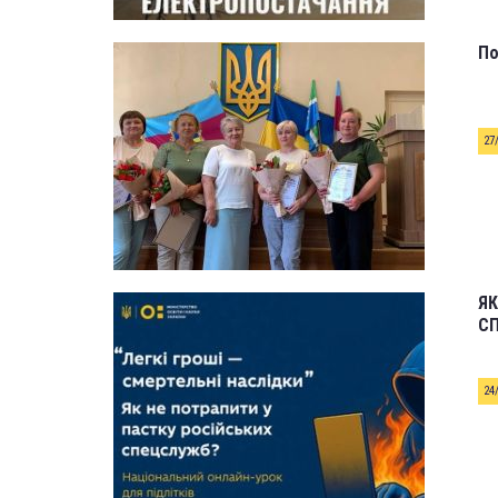
По
27
ЯК
СП
24