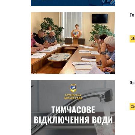
Го
23
Зр
22