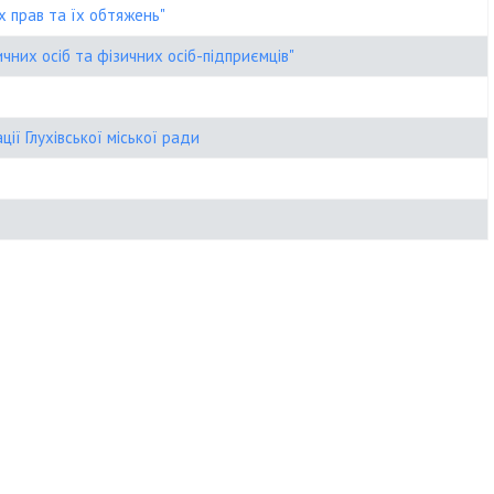
х прав та їх обтяжень"
них осіб та фізичних осіб-підприємців"
ії Глухівської міської ради