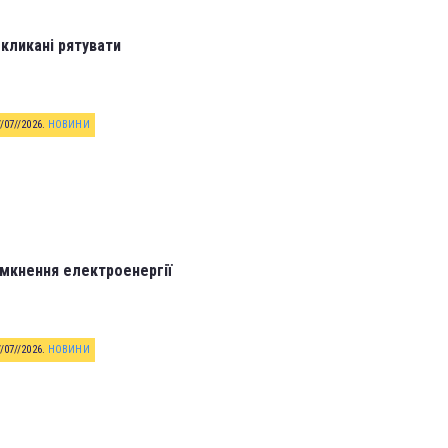
кликані рятувати
//07//2026
.
НОВИНИ
мкнення електроенергії
//07//2026
.
НОВИНИ