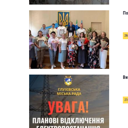
По
28
Ви
27