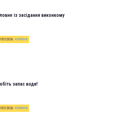
ловне із засідання виконкому
//07//2026
.
НОВИНИ
обіть запас води!
//07//2026
.
НОВИНИ