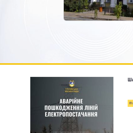
Ша
01