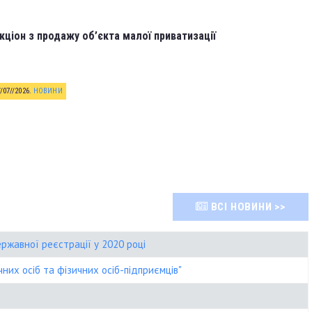
кціон з продажу об’єкта малої приватизації
//07//2026
.
НОВИНИ
ВСІ НОВИНИ >>
ржавної реєстрації у 2020 році
них осіб та фізичних осіб-підприємців"