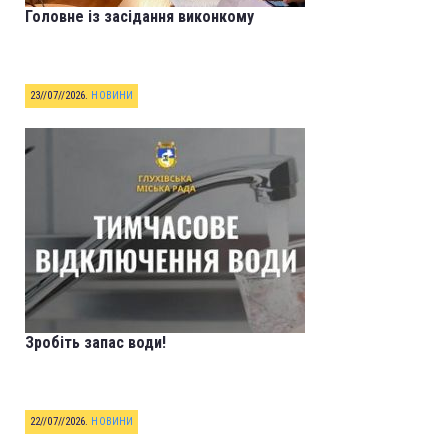
Головне із засідання виконкому
23//07//2026
.
НОВИНИ
Зробіть запас води!
22//07//2026
.
НОВИНИ