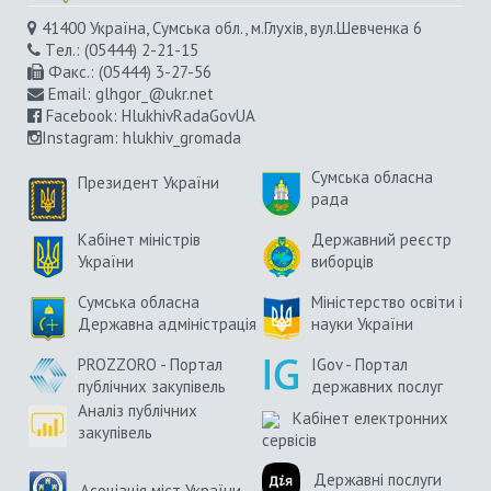
41400 Україна, Сумська обл., м.Глухів, вул.Шевченка 6
Tел.: (05444) 2-21-15
Факс.: (05444) 3-27-56
Email:
glhgor_@ukr.net
Facebook:
HlukhivRadaGovUA
Instagram
: hlukhiv_gromada
Сумська обласна
Президент України
рада
Кабінет міністрів
Державний реєстр
України
виборців
Сумська обласна
Міністерство освіти і
Державна адміністрація
науки України
PROZZORO - Портал
IGov - Портал
публічних закупівель
державних послуг
Аналіз публічних
Кабінет електронних
закупівель
сервісів
Державні послуги
Асоціація міст України