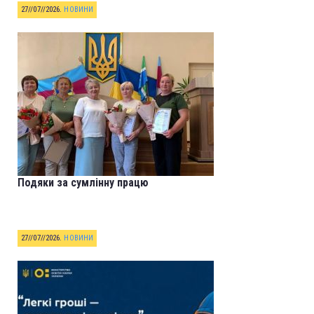
27//07//2026
.
НОВИНИ
Подяки за сумлінну працю
27//07//2026
.
НОВИНИ