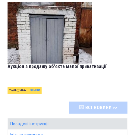
Аукціон з продажу об’єкта малої приватизації
22//07//2026
.
НОВИНИ
ВСІ НОВИНИ >>
Посадові інструкції
Міська програма