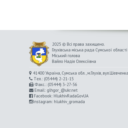
2025 © Всі права захищено.
Глухівська міська рада Сумської області
Міський голова
Вайло Надія Олексіївна
41400 Україна, Сумська обл., м.Глухів, вул.Шевченк
Tел.: (05444) 2-21-15
Факс.: (05444) 3-27-56
Email:
glhgor_@ukr.net
Facebook:
HlukhivRadaGovUA
Instagram
: hlukhiv_gromada