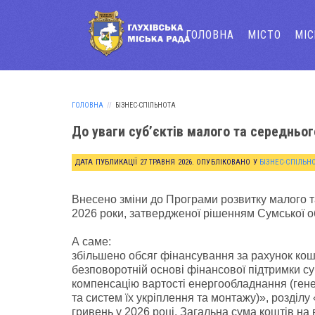
ГОЛОВНА
МІСТО
МІ
ГОЛОВНА
БІЗНЕС-СПІЛЬНОТА
До уваги суб’єктів малого та середньог
ДАТА ПУБЛИКАЦІЇ
27 ТРАВНЯ 2026
. ОПУБЛІКОВАНО У
БІЗНЕС-СПІЛЬН
Внесено зміни до Програми розвитку малого т
2026 роки, затвердженої рішенням Сумської об
А саме:
збільшено обсяг фінансування за рахунок кош
безповоротній основі фінансової підтримки с
компенсацію вартості енергообладнання (гене
та систем їх укріплення та монтажу)», розділ
гривень у 2026 році. Загальна сума коштів на