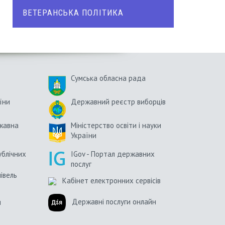
ВЕТЕРАНСЬКА ПОЛІТИКА
Сумська обласна рада
їни
Державний реєстр виборців
жавна
Міністерство освіти і науки
України
ублічних
IGov - Портал державних
послуг
півель
Кабінет електронних сервісів
Державні послуги онлайн
и