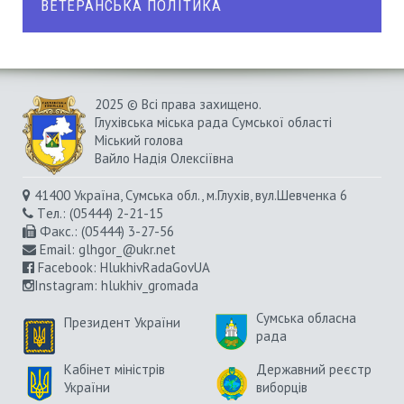
ВЕТЕРАНСЬКА ПОЛІТИКА
2025 © Всі права захищено.
Глухівська міська рада Сумської області
Міський голова
Вайло Надія Олексіївна
41400 Україна, Сумська обл., м.Глухів, вул.Шевченка 6
Tел.: (05444) 2-21-15
Факс.: (05444) 3-27-56
Email:
glhgor_@ukr.net
Facebook:
HlukhivRadaGovUA
Instagram
: hlukhiv_gromada
Сумська обласна
Президент України
рада
Кабінет міністрів
Державний реєстр
України
виборців