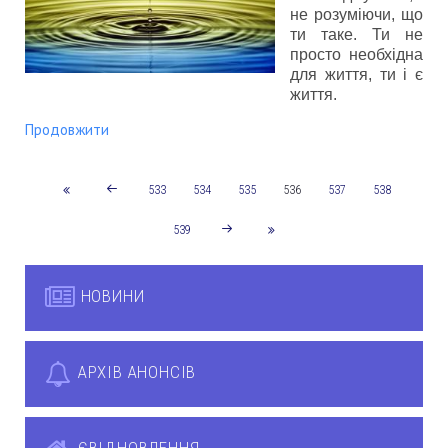
не розуміючи, що
ти таке. Ти не
просто необхідна
для життя, ти і є
життя.
Продовжити
533
534
535
536
537
538
539
НОВИНИ
АРХІВ АНОНСІВ