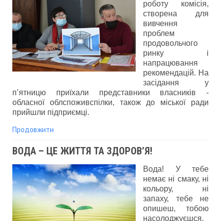
роботу комісія,
створена для
вивчення
проблем
продовольчого
ринку і
напрацювання
рекомендацій. На
засідання у
п’ятницю приїхали представники власників -
обласної облспоживспілки, також до міської ради
прийшли підприємці.
Продовжити
ВОДА – ЦЕ ЖИТТЯ ТА ЗДОРОВ’Я!
Вода! У тебе
немає ні смаку, ні
кольору, ні
запаху, тебе не
опишеш, тобою
насолоджуєшся,