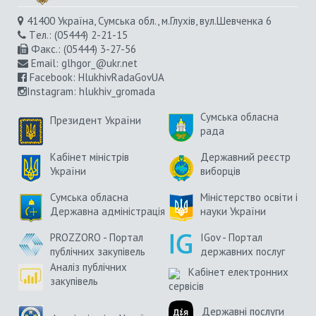
41400 Україна, Сумська обл., м.Глухів, вул.Шевченка 6
Tел.: (05444) 2-21-15
Факс.: (05444) 3-27-56
Email:
glhgor_@ukr.net
Facebook:
HlukhivRadaGovUA
Instagram
: hlukhiv_gromada
Сумська обласна
Президент України
рада
Кабінет міністрів
Державний реєстр
України
виборців
Сумська обласна
Міністерство освіти і
Державна адміністрація
науки України
PROZZORO - Портал
IGov - Портал
публічних закупівель
державних послуг
Аналіз публічних
Кабінет електронних
закупівель
сервісів
Державні послуги