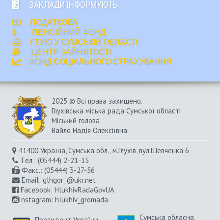
ЗАКЛАДИ ІНФОРМУЮТЬ
ПОДАТКОВА
ПЕНСІЙНИЙ ФОНД
ГТУЮ У СУМСЬКІЙ ОБЛАСТІ
ЦЕНТР ЗАЙНЯТОСТІ
ФОНД СОЦІАЛЬНОГО СТРАХУВАННЯ
2025 © Всі права захищено.
Глухівська міська рада Сумської області
Міський голова
Вайло Надія Олексіївна
41400 Україна, Сумська обл., м.Глухів, вул.Шевченка 6
Tел.: (05444) 2-21-15
Факс.: (05444) 3-27-56
Email:
glhgor_@ukr.net
Facebook:
HlukhivRadaGovUA
Instagram
: hlukhiv_gromada
Сумська обласна
Президент України