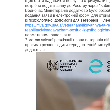
Щоб стати надавачем послуг та отримувати від
потрібно подати заяву до Реєстру через “Кабі
Водночас Мінветеранів додатково було розроб
подання заяви в електронній формі для отрима
із психологічної допомоги для ветеранів і чле
https://mva.gov.ua/ua/veteranam/likuvannya-ta-re
reabilitaciyi/nadavacham-poslug-iz-psihologichnoy
нормативно-правові акти.
З метою якісної реалізації права ветеранів вій
просимо розповсюдити серед потенційних суб’є
додаються.