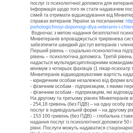
послуг із психологічної допомоги для ветеранів 
Інформація щодо того як стати надавачем послу
сімей та отримати відшкодування від Мінветер
справах ветеранів України за посиланням:
htt
psihologichnoyi-dopomogi-dlya-veteraniv-i-chlen
Водночас з метою надання безоплатної психоло
Мінветеранів впроваджується трирівнева систе
забезпечити швидкий доступ ветеранів і членів
Перший рівень – соціально-психологічна підтр
рівень – психологічна допомога. Третій рівен
надається мультидисциплінарними командам
мінімум з чотирьох фахівців (1 лікар-психіатр
Мінветеранів відшкодовуватиме вартість нада
- юридичним особам незалежно від форми вла
- фізичним особам - підприємцям, з якими пер
- фізичним особам - підприємцям, які відпові
На другому та третьому рівнях Мінветеранів в
- 254,18 гривень (без ПДВ) – на одну особу пр
послуг в індивідуальній формі – на другому рів
- 153 100 гривень (без ПДВ) – глобальна став
надання послуг із психологічної допомоги 50 
рівні. Послуги можуть надаватися стаціонарно