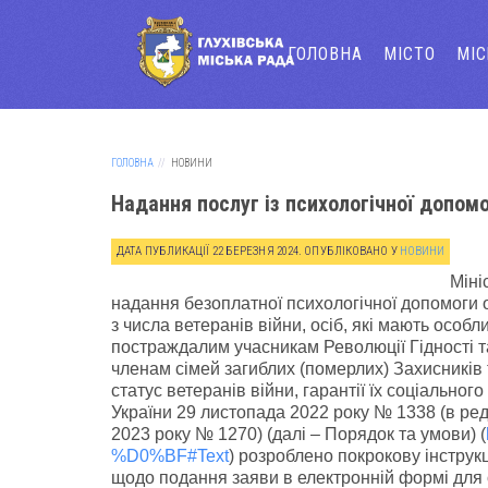
ГОЛОВНА
МІСТО
МІ
ГОЛОВНА
НОВИНИ
Надання послуг із психологічної допомог
ДАТА ПУБЛИКАЦІЇ
22 БЕРЕЗНЯ 2024
. ОПУБЛІКОВАНО У
НОВИНИ
Міні
надання безоплатної психологічної допомоги ос
з числа ветеранів війни, осіб, які мають особ
постраждалим учасникам Революції Гідності та
членам сімей загиблих (померлих) Захисників 
статус ветеранів війни, гарантії їх соціальног
України 29 листопада 2022 року № 1338 (в реда
2023 року № 1270) (далі – Порядок та умови) (
%D0%BF#Text
) розроблено покрокову інструк
щодо подання заяви в електронній формі для о