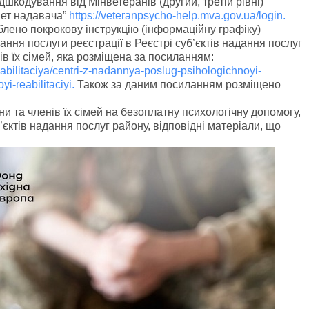
шкодування від Мінветеранів (другий, третій рівні)
нет надавача”
https://veteranpsycho-help.mva.gov.ua/login.
лено покрокову інструкцію (інформаційну графіку)
ння послуги реєстрації в Реєстрі суб’єктів надання послуг
нів їх сімей, яка розміщена за посиланням:
abilitaciya/centri-z-nadannya-poslug-psihologichnoyi-
i-reabilitaciyi.
Також за даним посиланням розміщено
ни та членів їх сімей на безоплатну психологічну допомогу,
ктів надання послуг району, відповідні матеріали, що