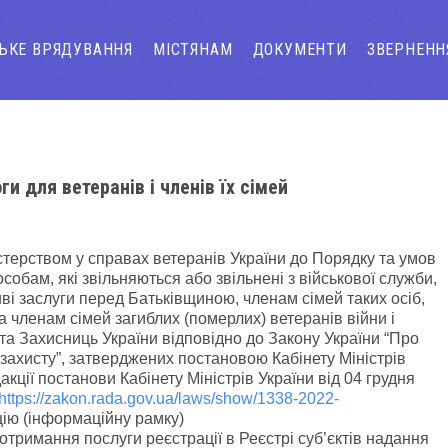
СЬКЕ ВРЯДУВАННЯ
МІСТЯНАМ
ДОКУМЕНТИ
ЗВЕРНЕНН
и для ветеранів і членів їх сімей
стерством у справах ветеранів України до Порядку та умов
обам, які звільняються або звільнені з військової служби,
ливі заслуги перед Батьківщиною, членам сімей таких осіб,
 членам сімей загиблих (померлих) ветеранів війни і
та Захисниць України відповідно до Закону України “Про
о захисту”, затверджених постановою Кабінету Міністрів
кції постанови Кабінету Міністрів України від 04 грудня
https://zakon.rada.gov.ua/laws/show/1338-2022-
цію (інформаційну рамку)
тримання послуги реєстрації в Реєстрі суб’єктів надання