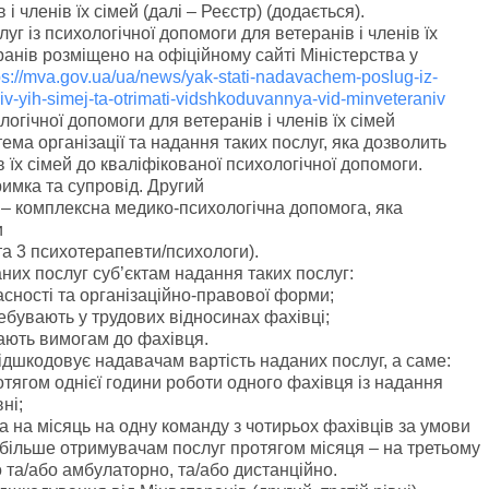
і членів їх сімей (далі – Реєстр) (додається).
г із психологічної допомоги для ветеранів і членів їх
анів розміщено на офіційному сайті Міністерства у
ps://mva.gov.ua/ua/news/yak-stati-nadavachem-poslug-iz-
iv-yih-simej-ta-otrimati-vidshkoduvannya-vid-minveteraniv
гічної допомоги для ветеранів і членів їх сімей
ма організації та надання таких послуг, яка дозволить
 їх сімей до кваліфікованої психологічної допомоги.
имка та супровід. Другий
ь – комплексна медико-психологічна допомога, яка
и
 та 3 психотерапевти/психологи).
них послуг суб’єктам надання таких послуг:
сності та організаційно-правової форми;
ебувають у трудових відносинах фахівці;
дають вимогам до фахівця.
ідшкодовує надавачам вартість наданих послуг, а саме:
отягом однієї години роботи одного фахівця із надання
ні;
ка на місяць на одну команду з чотирьох фахівців за умови
і більше отримувачам послуг протягом місяця – на третьому
 та/або амбулаторно, та/або дистанційно.