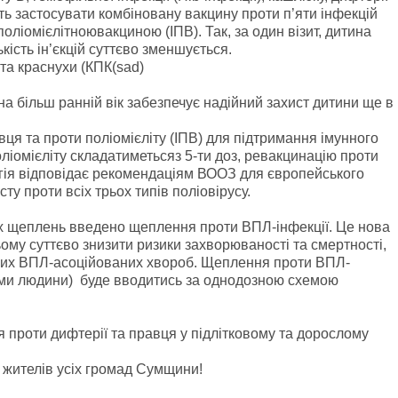
ть застосувати комбіновану вакцину проти п’яти інфекцій
ліомієлітноювакциною (ІПВ). Так, за один візит, дитина
кість ін’єкцій суттєво зменшується.
 та краснухи (КПК(sad)
на більш ранній вік забезпечує надійний захист дитини ще в
авця та проти поліомієліту (ІПВ) для підтримання імунного
оліомієліту складатиметьсяз 5-ти доз, ревакцинацію проти
тегія відповідає рекомендаціям ВООЗ для європейського
у проти всіх трьох типів поліовірусу.
х щеплень введено щеплення проти ВПЛ-інфекції. Це нова
ому суттєво знизити ризики захворюваності та смертності,
нших ВПЛ-асоційованих хвороб. Щеплення проти ВПЛ-
іломи людини) буде вводитись за однодозною схемою
ція проти дифтерії та правця у підлітковому та дорослому
 жителів усіх громад Сумщини!