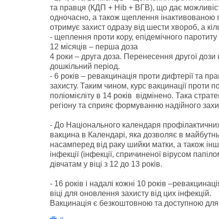
та правця (КДП + Hib + ВГB), що дає можливіс
одночасно, а також щеплення інактивованою по
отримує захист одразу від шести хвороб, а кіль
- щеплення проти кору, епідемічного паротиту
12 місяців – перша доза
4 роки – друга доза. Перенесення другої дози 
дошкільний період.
- 6 років – ревакцинація проти дифтерії та пр
захисту. Таким чином, курс вакцинації проти п
поліомієліту в 14 років відмінено. Така стра
регіону та сприяє формуванню надійного захист
- До Національного календаря профілактични
вакцина в Календарі, яка дозволяє в майбутнь
насамперед від раку шийки матки, а також і
інфекції (інфекції, спричиненої вірусом пап
дівчатам у віці з 12 до 13 років.
- 16 років і надалі кожні 10 років –ревакцина
віці для оновлення захисту від цих інфекцій.
Вакцинація є безкоштовною та доступною для