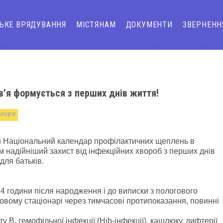
СЬКЕ ВРЯДУВАННЯ
МІСТЯНАМ
ДОКУМЕНТИ
ЗВЕРНЕНН
ов’я формується з перших днів життя!
ОРОВ’Я
й Національний календар профілактичних щеплень в
м надійніший захист від інфекційних хвороб з перших днів
для батьків.
4 години після народження і до виписки з пологового
говому стаціонарі через тимчасові протипоказання, повинні
ту B, гемофільної інфекції (Hib-інфекції), кашлюку, дифтерії