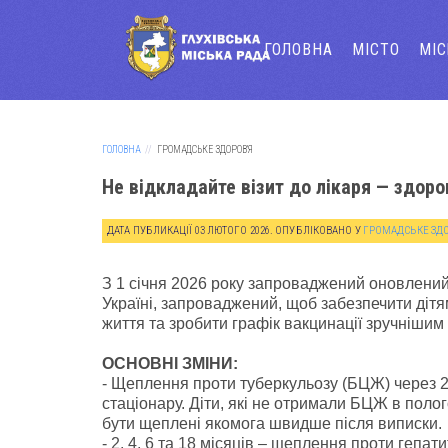
ГОЛОВНА
МІСТО
МІ
ГОЛОВНА
ГРОМАДСЬКЕ ЗДОРОВ’Я
Не відкладайте візит до лікаря — здор
ДАТА ПУБЛИКАЦІЇ
03 ЛЮТОГО 2026
. ОПУБЛІКОВАНО У
ГРОМАДСЬКЕ ЗД
З 1 січня 2026 року запроваджений оновлени
Україні, запроваджений, щоб забезпечити дітя
життя та зробити графік вакцинації зручнішим 
ОСНОВНІ ЗМІНИ:
- Щеплення проти туберкульозу (БЦЖ) через 2
стаціонару. Діти, які не отримали БЦЖ в поло
бути щеплені якомога швидше після виписки.
- 2, 4, 6 та 18 місяців – щеплення проти гепати