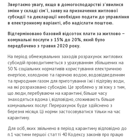
Звертаємо увагу,
якщо в домогосподарстві з’явилися
зміни у складі сім’ї, заяву на призначення житлової
субсидії та декларації необхідно подати до управління
в електронному варіанті, або надіслати поштою.
Відтерміновано базовий відсоток плати за житлово –
комунальні послуги з 15% до 20%, який було
передбачено з травня 2020 року.
На період обмежувальних заходів розрахунок житлових
субсидій проводитиметься з урахуванням збільшених на
50 % соціальних нормативів користування електричною
енергією, холодною та гарячою водою, водовідведенням
та природним газом для приготування їжі і підігріву води,
на які розраховано субсидію. Це зроблено у зв’язку з тим,
що люди, перебуваючи на карантині, більше часу
знаходяться вдома і, відповідно, споживають більше
комунальних послуг. Перерахунок буде здійснено з
березня місяця. Ці норми застосовуватися тільки на час
карантину.
Для осіб, яких звільнено в період карантину відповідно до
п.1 частини першої статті 40 Кодексу законів про працю