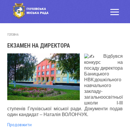
ГОЛОВНА
ЕКЗАМЕН НА ДИРЕКТОРА
Відбувся
конкурс на
посаду директора
Баницького
НВК:дошкільного
навчального
закладу-
загальноосвітньої
школи I-III
ступенів Глухівської міської ради. Документи подав
один кандидат – Наталія ВОЛОНЧУК.
Продовжити