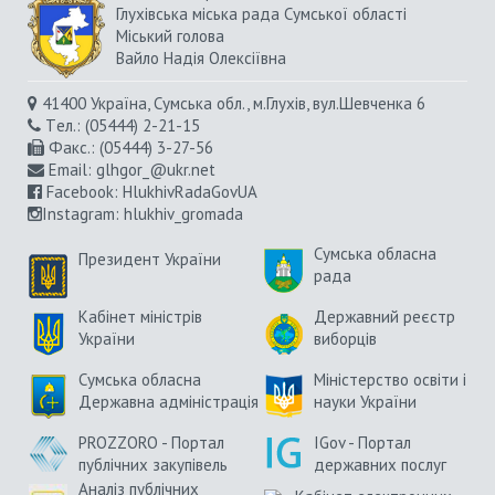
Глухівська міська рада Сумської області
Міський голова
Вайло Надія Олексіївна
41400 Україна, Сумська обл., м.Глухів, вул.Шевченка 6
Tел.: (05444) 2-21-15
Факс.: (05444) 3-27-56
Email:
glhgor_@ukr.net
Facebook:
HlukhivRadaGovUA
Instagram
: hlukhiv_gromada
Сумська обласна
Президент України
рада
Кабінет міністрів
Державний реєстр
України
виборців
Сумська обласна
Міністерство освіти і
Державна адміністрація
науки України
PROZZORO - Портал
IGov - Портал
публічних закупівель
державних послуг
Аналіз публічних