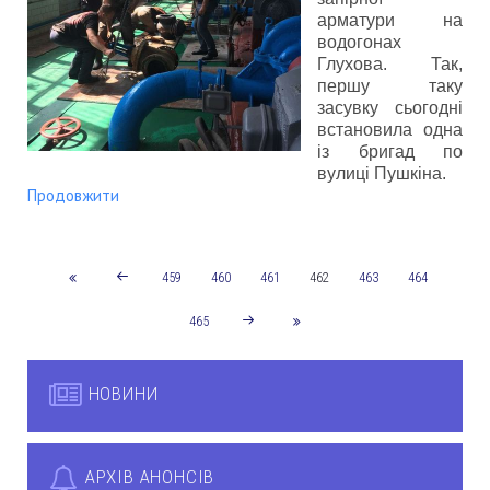
арматури на
водогонах
Глухова. Так,
першу таку
засувку сьогодні
встановила одна
із бригад по
вулиці Пушкіна.
Продовжити
459
460
461
462
463
464
465
НОВИНИ
АРХІВ АНОНСІВ