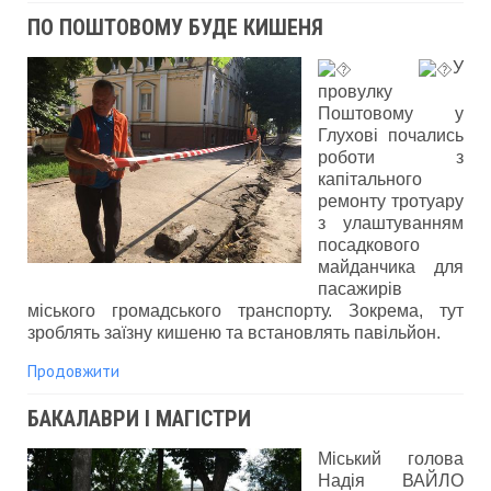
ПО ПОШТОВОМУ БУДЕ КИШЕНЯ
У
провулку
Поштовому у
Глухові почались
роботи з
капітального
ремонту тротуару
з улаштуванням
посадкового
майданчика для
пасажирів
міського громадського транспорту. Зокрема, тут
зроблять заїзну кишеню та встановлять павільйон.
Продовжити
БАКАЛАВРИ І МАГІСТРИ
Міський голова
Надія ВАЙЛО