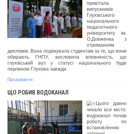
привітала
випускників
Глухівського
національного
педагогічного
університету ім.
О.Довженка з
отриманням
дипломів. Вона подякувала студентам за те, що вони
обирають ГНПУ, висловила впевненість, що
глухівський вуз у статусі національного буде
перлиною Глухова завжди.
Продовжити
ЩО РОБИВ ВОДОКАНАЛ
Цього давно
чекало все місто:
водоканал почав
роботу по
встановленню
запірної